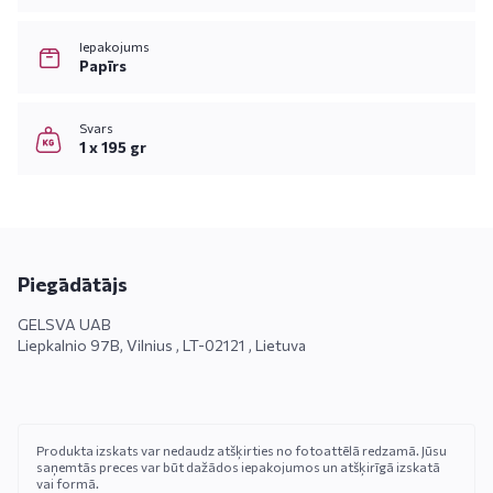
Iepakojums
Papīrs
Svars
1 x 195 gr
Piegādātājs
GELSVA UAB
Liepkalnio 97B, Vilnius , LT-02121 , Lietuva
Produkta izskats var nedaudz atšķirties no fotoattēlā redzamā. Jūsu
saņemtās preces var būt dažādos iepakojumos un atšķirīgā izskatā
vai formā.