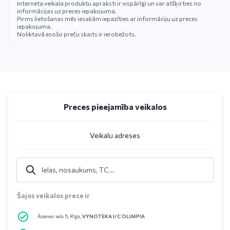
Interneta veikala produktu apraksti ir vispārīgi un var atšķirties no
informācijas uz preces iepakojuma.
Pirms lietošanas mēs iesakām iepazīties ar informāciju uz preces
iepakojuma.
Noliktavā esošo preču skaits ir ierobežots.
Preces pieejamība veikalos
Veikalu adreses
Šajos veikalos prece ir
Āzenes iela 5, Rīga,
VYNOTEKA I/C OLIMPIA