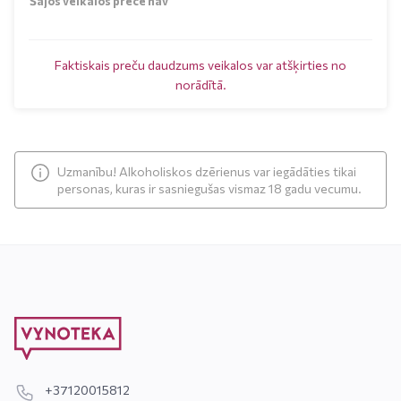
Šajos veikalos prece nav
Faktiskais preču daudzums veikalos var atšķirties no
norādītā.
Uzmanību! Alkoholiskos dzērienus var iegādāties tikai
personas, kuras ir sasniegušas vismaz 18 gadu vecumu.
+37120015812