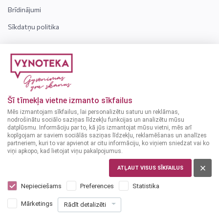
Brīdinājumi
Sīkdatņu politika
INFORMĀCIJA
Kontakti
Par mums
Šī tīmekļa vietne izmanto sīkfailus
Bieži uzdotie jautājumi
Mēs izmantojam sīkfailus, lai personalizētu saturu un reklāmas,
nodrošinātu sociālo saziņas līdzekļu funkcijas un analizētu mūsu
datplūsmu. Informāciju par to, kā jūs izmantojat mūsu vietni, mēs arī
Uzmanību! Alkoholiskos dzērienus var iegādāties tikai
kopīgojam ar saviem sociālās saziņas līdzekļu, reklamēšanas un analīzes
personas, kuras ir sasniegušas vismaz 18 gadu vecumu.
partneriem, kuri to var apvienot ar citu informāciju, ko viņiem sniedzat vai ko
viņi apkopo, kad lietojat viņu pakalpojumus.
ATĻAUT VISUS SĪKFAILUS
Nepieciešams
Preferences
Statistika
© 2024 VYNOTEKA - Visas tiesības aizsargātas
Mārketings
Rādīt detalizēti