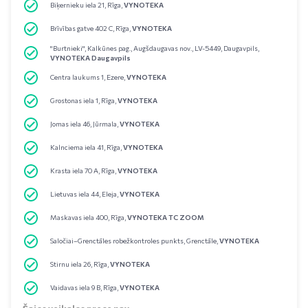
Biķernieku iela 21, Rīga,
VYNOTEKA
Brīvības gatve 402 C, Rīga,
VYNOTEKA
"Burtnieki", Kalkūnes pag., Augšdaugavas nov., LV-5449, Daugavpils,
VYNOTEKA Daugavpils
Centra laukums 1, Ezere,
VYNOTEKA
Grostonas iela 1, Rīga,
VYNOTEKA
Jomas iela 46, Jūrmala,
VYNOTEKA
Kalnciema iela 41, Rīga,
VYNOTEKA
Krasta iela 70 A, Rīga,
VYNOTEKA
Lietuvas iela 44, Eleja,
VYNOTEKA
Maskavas iela 400, Rīga,
VYNOTEKA TC ZOOM
Saločiai–Grenctāles robežkontroles punkts, Grenctāle,
VYNOTEKA
Stirnu iela 26, Rīga,
VYNOTEKA
Vaidavas iela 9 B, Rīga,
VYNOTEKA